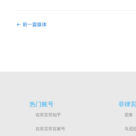
←
前一篇媒体
热门账号
菲律
在菲言菲知乎
宿务
在菲言菲百家号
马尼