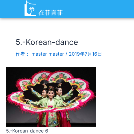
跳
Post
至
navigation
内
容
5.-Korean-dance
作者：
master master
/
2019年7月16日
5.-Korean-dance 6