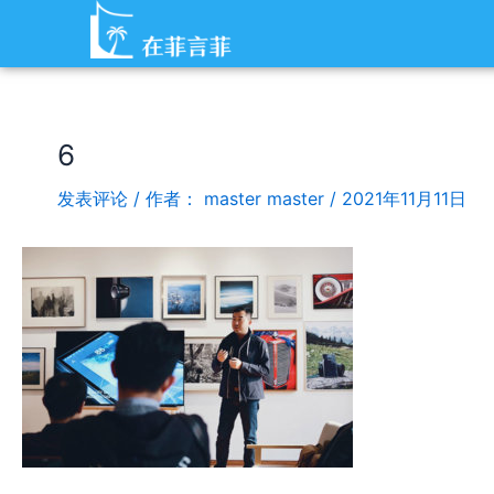
跳
Post
至
navigation
内
容
6
发表评论
/ 作者：
master master
/
2021年11月11日