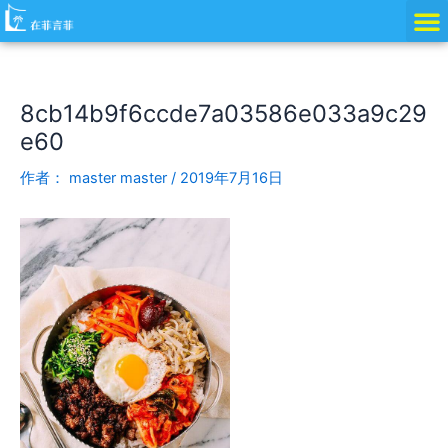
跳
Post
至
navigation
内
容
8cb14b9f6ccde7a03586e033a9c29
e60
作者：
master master
/
2019年7月16日