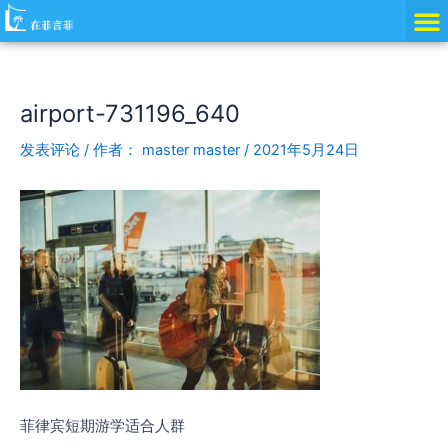
跳
Post
至
navigation
内
容
airport-731196_640
发表评论
/ 作者：
master master
/
2021年5月24日
菲律宾短期游学适合人群