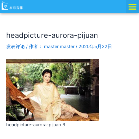
跳
Post
至
navigation
内
容
headpicture-aurora-pijuan
发表评论
/ 作者：
master master
/
2020年5月22日
headpicture-aurora-pijuan 6