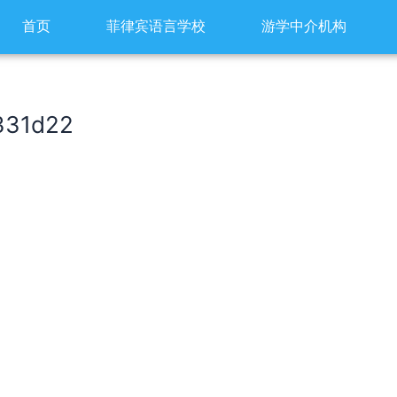
首页
菲律宾语言学校
游学中介机构
331d22