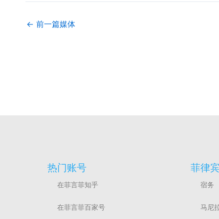
←
前一篇媒体
热门账号
菲律
在菲言菲知乎
宿务
在菲言菲百家号
马尼