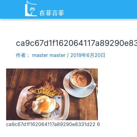
跳
Post
至
navigation
内
容
ca9c67d1f162064117a89290e8
作者：
master master
/
2019年6月20日
ca9c67d1f162064117a89290e8331d22 6