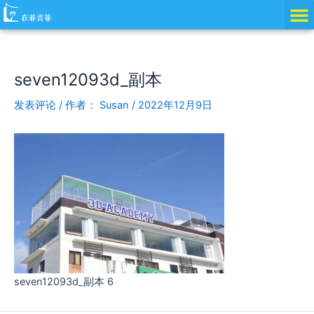
跳
Post
至
navigation
内
容
seven12093d_副本
发表评论
/ 作者：
Susan
/
2022年12月9日
seven12093d_副本 6