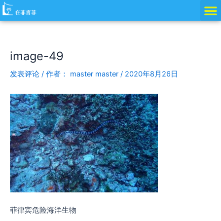
跳
Post
至
navigation
内
容
image-49
发表评论
/ 作者：
master master
/
2020年8月26日
菲律宾危险海洋生物