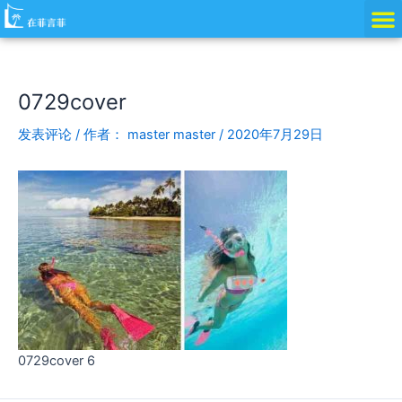
跳
Post
至
navigation
内
容
0729cover
发表评论
/ 作者：
master master
/
2020年7月29日
0729cover 6