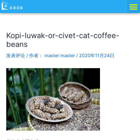
跳
Post
至
navigation
内
容
Kopi-luwak-or-civet-cat-coffee-
beans
发表评论
/ 作者：
master master
/
2020年11月24日