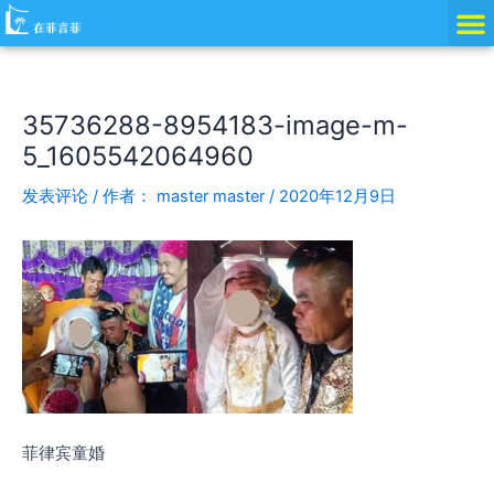
跳
Post
至
navigation
内
容
35736288-8954183-image-m-
5_1605542064960
发表评论
/ 作者：
master master
/
2020年12月9日
菲律宾童婚