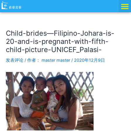
跳
Post
至
navigation
内
容
Child-brides—Filipino-Johara-is-
20-and-is-pregnant-with-fifth-
child-picture-UNICEF_Palasi-
发表评论
/ 作者：
master master
/
2020年12月9日