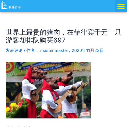
跳
Post
至
navigation
内
容
世界上最贵的猪肉，在菲律宾千元一只
游客却排队购买697
发表评论
/ 作者：
master master
/
2020年11月23日