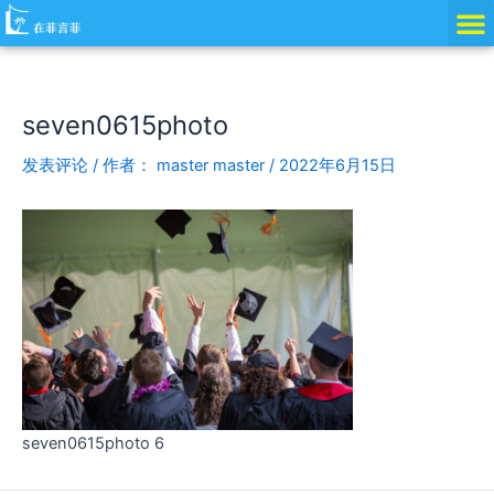
跳
Post
至
navigation
内
容
seven0615photo
发表评论
/ 作者：
master master
/
2022年6月15日
seven0615photo 6