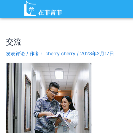
跳
至
内
容
交流
发表评论
/ 作者：
cherry cherry
/
2023年2月17日