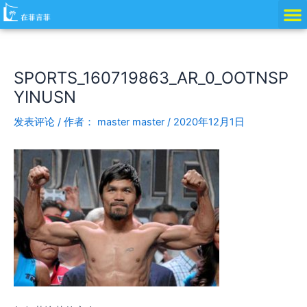
跳
Post
至
navigation
内
容
SPORTS_160719863_AR_0_OOTNSP
YINUSN
发表评论
/ 作者：
master master
/
2020年12月1日