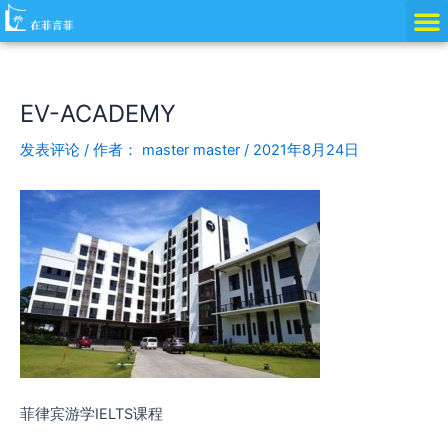
跳
Post
至
navigation
内
容
EV-ACADEMY
发表评论
/ 作者：
master master
/
2021年8月24日
菲律宾游学IELTS课程