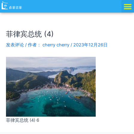
跳
Post
至
navigation
内
容
菲律宾总统 (4)
发表评论
/ 作者：
cherry cherry
/
2023年12月26日
菲律宾总统 (4) 6