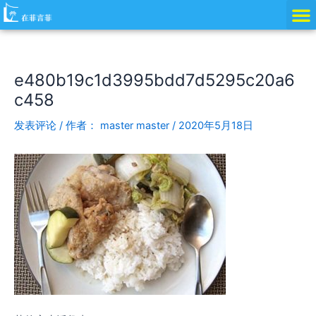
跳
Post
至
navigation
内
容
e480b19c1d3995bdd7d5295c20a6
c458
发表评论
/ 作者：
master master
/
2020年5月18日