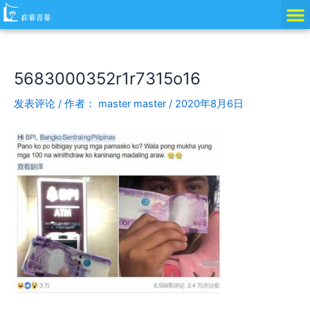
跳
Post
至
navigation
内
容
5683000352r1r7315o16
发表评论
/ 作者：
master master
/
2020年8月6日