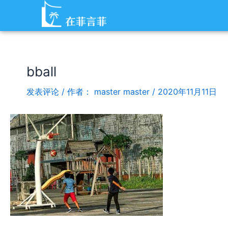
跳
Post
至
navigation
内
容
bball
发表评论
/ 作者：
master master
/
2020年11月11日