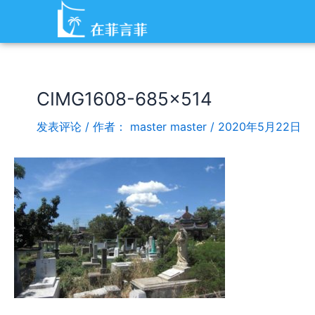
跳
Post
至
navigation
内
容
CIMG1608-685×514
发表评论
/ 作者：
master master
/
2020年5月22日