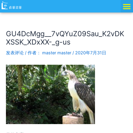
跳
Post
至
navigation
内
容
GU4DcMgg__7vQYuZ09Sau_K2vDK
XSSK_XDxXX-_g-us
发表评论
/ 作者：
master master
/
2020年7月31日