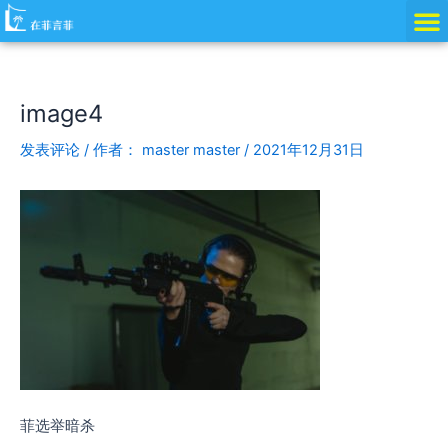
跳
Post
至
navigation
内
容
image4
发表评论
/ 作者：
master master
/
2021年12月31日
菲选举暗杀