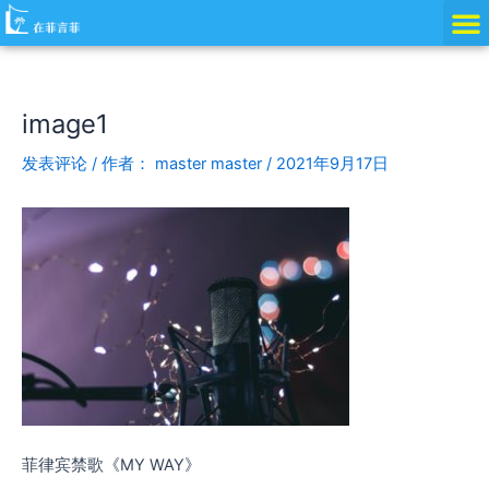
跳
Post
至
navigation
内
容
image1
发表评论
/ 作者：
master master
/
2021年9月17日
菲律宾禁歌《MY WAY》