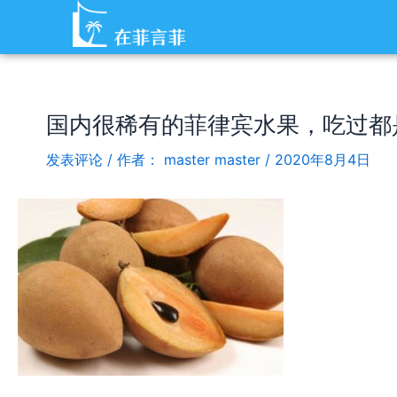
跳
Post
至
navigation
内
容
国内很稀有的菲律宾水果，吃过都
发表评论
/ 作者：
master master
/
2020年8月4日