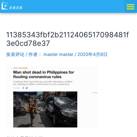
跳
Post
至
navigation
内
容
11385343fbf2b2112406517098481f
3e0cd78e37
发表评论
/ 作者：
master master
/
2020年4月8日