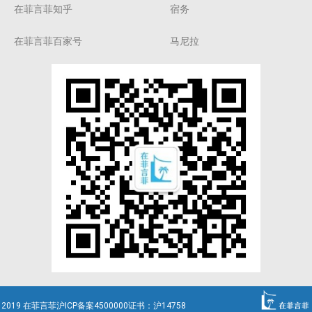
在菲言菲知乎
宿务
在菲言菲百家号
马尼拉
2019 在菲言菲沪ICP备案4500000证书：沪14758