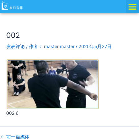
跳
Post
至
navigation
内
容
002
发表评论
/ 作者：
master master
/
2020年5月27日
002 6
←
前一篇媒体