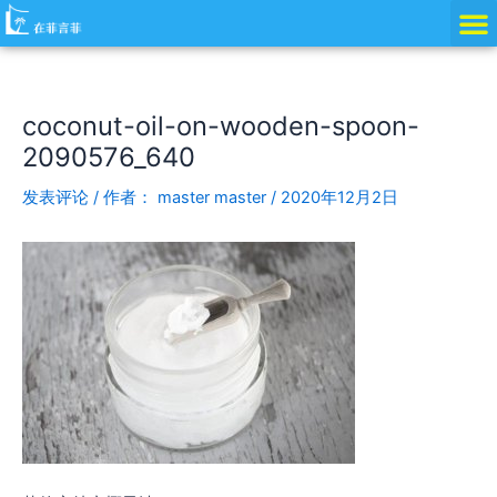
跳
Post
至
navigation
内
容
coconut-oil-on-wooden-spoon-
2090576_640
发表评论
/ 作者：
master master
/
2020年12月2日