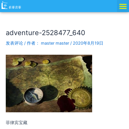
跳
Post
至
navigation
内
容
adventure-2528477_640
发表评论
/ 作者：
master master
/
2020年8月19日
菲律宾宝藏