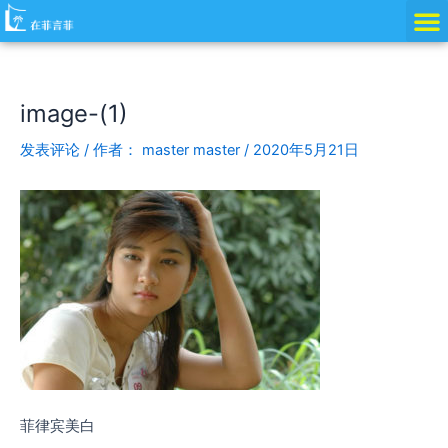
跳
Post
至
navigation
内
容
image-(1)
发表评论
/ 作者：
master master
/
2020年5月21日
菲律宾美白