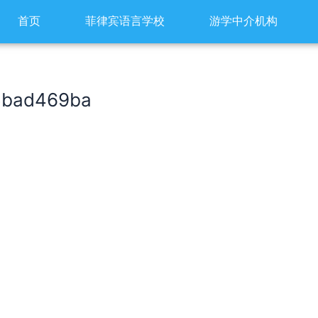
首页
菲律宾语言学校
游学中介机构
5bad469ba