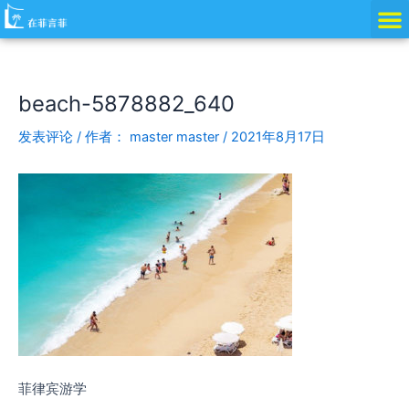
跳
Post
至
navigation
内
容
beach-5878882_640
发表评论
/ 作者：
master master
/
2021年8月17日
菲律宾游学