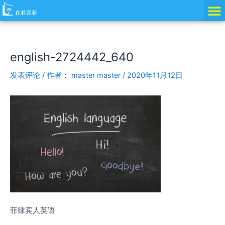
跳
Post
至
navigation
内
容
english-2724442_640
发表评论
/ 作者：
master master
/
2020年11月12日
菲律宾人英语