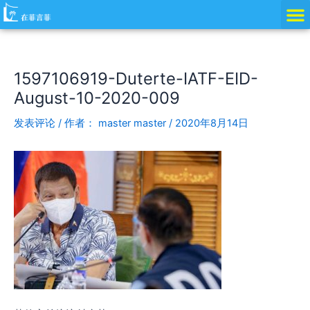
跳
Post
至
navigation
内
容
1597106919-Duterte-IATF-EID-
August-10-2020-009
发表评论
/ 作者：
master master
/
2020年8月14日