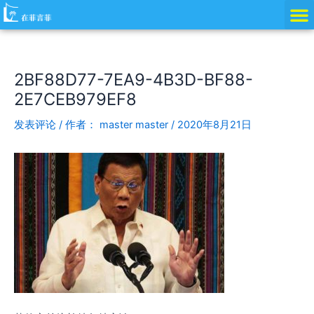
跳
Post
至
navigation
内
容
2BF88D77-7EA9-4B3D-BF88-
2E7CEB979EF8
发表评论
/ 作者：
master master
/
2020年8月21日