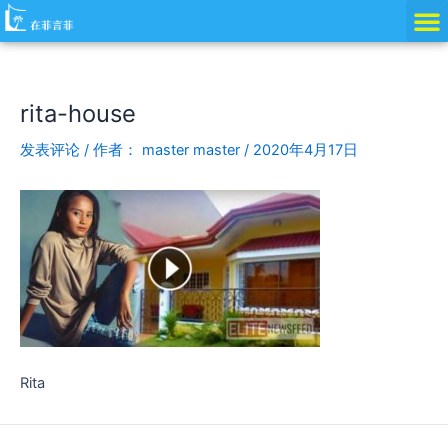
跳
Post
至
navigation
内
容
rita-house
发表评论
/ 作者：
master master
/
2020年4月17日
Rita