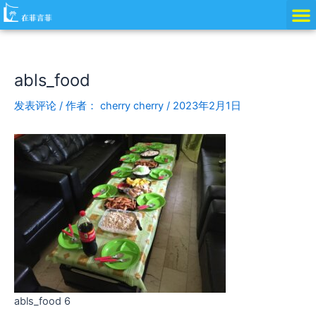
跳
Post
至
navigation
内
容
abls_food
发表评论
/ 作者：
cherry cherry
/
2023年2月1日
abls_food 6