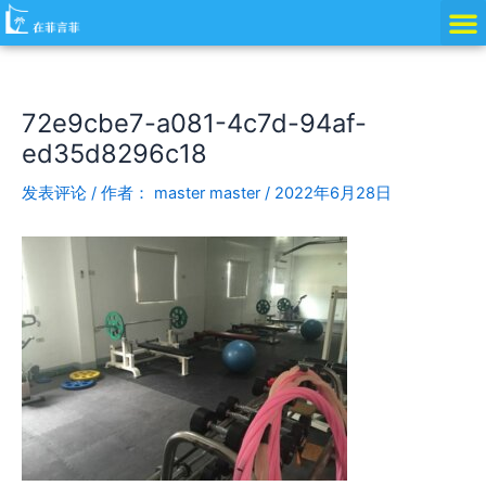
跳
Post
至
navigation
内
容
72e9cbe7-a081-4c7d-94af-
ed35d8296c18
发表评论
/ 作者：
master master
/
2022年6月28日