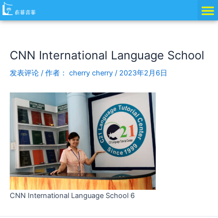
跳
Post
至
navigation
内
容
CNN International Language School
发表评论
/ 作者：
cherry cherry
/
2023年2月6日
CNN International Language School 6