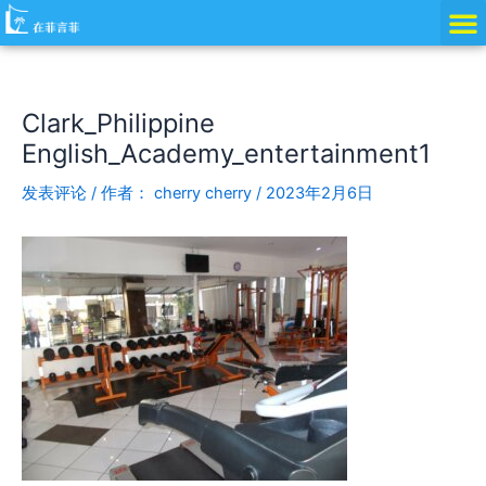
跳
Post
至
navigation
内
容
Clark_Philippine
English_Academy_entertainment1
发表评论
/ 作者：
cherry cherry
/
2023年2月6日