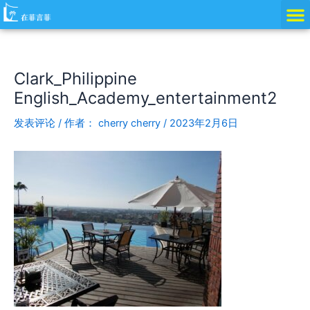
跳
Post
至
navigation
内
容
Clark_Philippine
English_Academy_entertainment2
发表评论
/ 作者：
cherry cherry
/
2023年2月6日