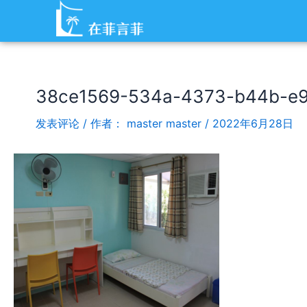
跳
Post
至
navigation
内
容
38ce1569-534a-4373-b44b-e
发表评论
/ 作者：
master master
/
2022年6月28日