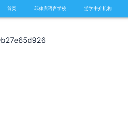
首页
菲律宾语言学校
游学中介机构
9b27e65d926