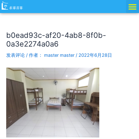
跳
Post
至
navigation
内
容
b0ead93c-af20-4ab8-8f0b-
0a3e2274a0a6
发表评论
/ 作者：
master master
/
2022年6月28日