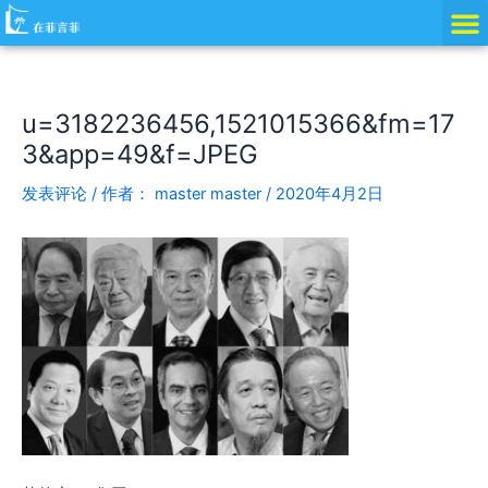
跳
Post
至
navigation
内
容
u=3182236456,1521015366&fm=17
3&app=49&f=JPEG
发表评论
/ 作者：
master master
/
2020年4月2日