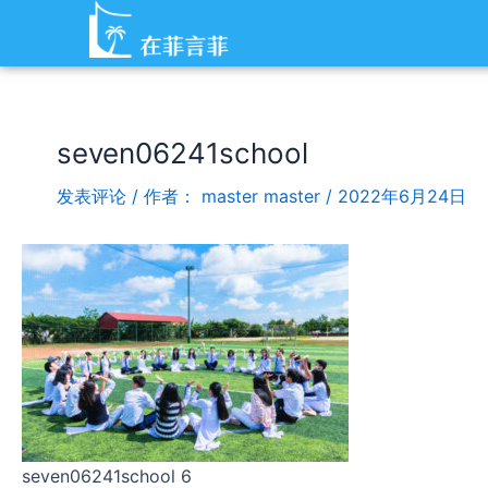
跳
Post
至
navigation
内
容
seven06241school
发表评论
/ 作者：
master master
/
2022年6月24日
seven06241school 6