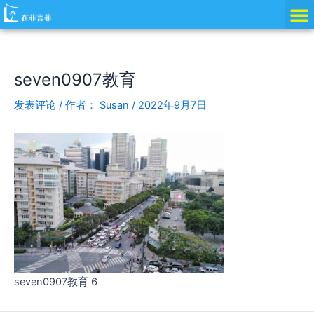
跳
Post
至
navigation
内
容
seven0907教育
发表评论
/ 作者：
Susan
/
2022年9月7日
seven0907教育 6