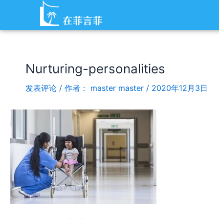
跳
Post
至
navigation
内
容
Nurturing-personalities
发表评论
/ 作者：
master master
/
2020年12月3日