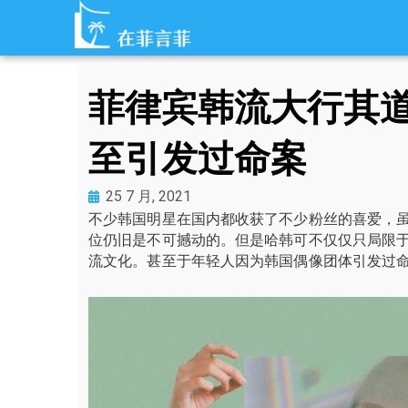
跳
至
内
容
菲律宾韩流大行其
至引发过命案
25 7 月, 2021
不少韩国明星在国内都收获了不少粉丝的喜爱，
位仍旧是不可撼动的。但是哈韩可不仅仅只局限
流文化。甚至于年轻人因为韩国偶像团体引发过命