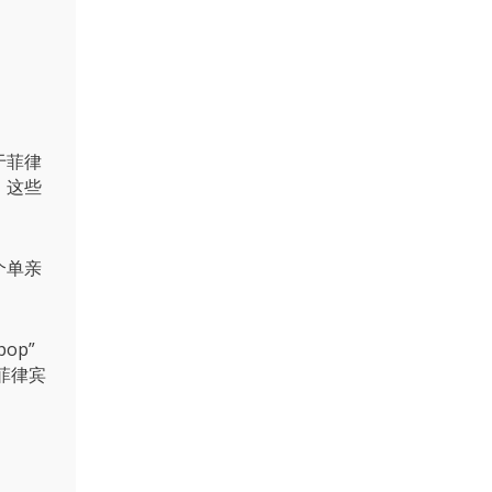
于菲律
，这些
个单亲
op”
菲律宾