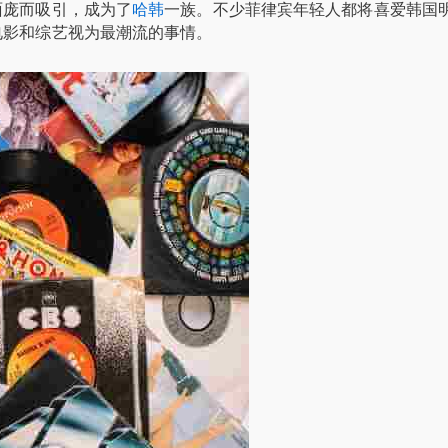
面庞而吸引，成为了
哈韩
一族。不少菲律宾年轻人都将喜爱韩国
电影和综艺视为最潮流的事情。