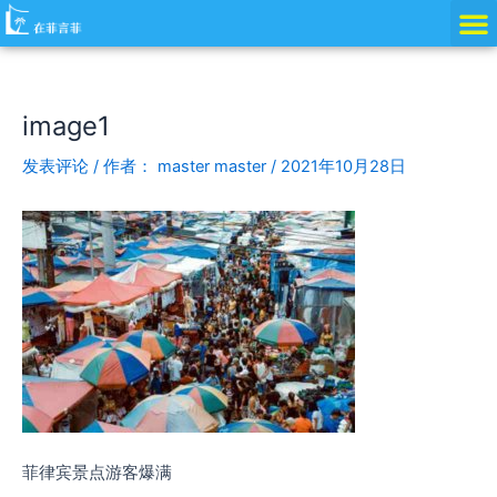
跳
Post
至
navigation
内
容
image1
发表评论
/ 作者：
master master
/
2021年10月28日
菲律宾景点游客爆满